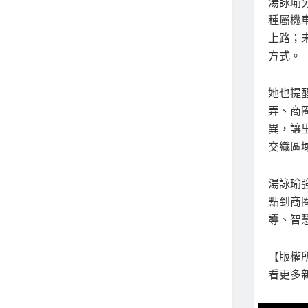
湯詠瑜
種屬機
上路；
方式。
她也提
弄、商
異，讓
交織區
湯詠瑜
點到商
導、智
【版權所
看更多