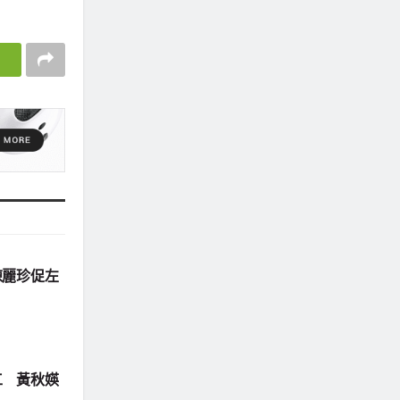
陳麗珍促左
工 黃秋媖