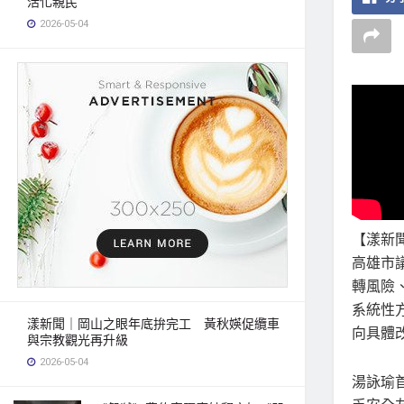
活化親民
2026-05-04
【漾新
高雄市
轉風險
系統性
漾新聞｜岡山之眼年底拚完工 黃秋媖促纜車
向具體
與宗教觀光再升級
2026-05-04
湯詠瑜