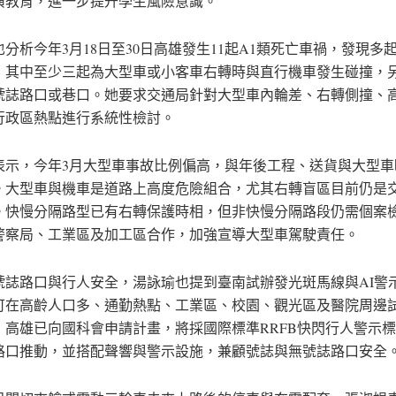
演教育，進一步提升學生風險意識。
分析今年3月18日至30日高雄發生11起A1類死亡車禍，發現多
，其中至少三起為大型車或小客車右轉時與直行機車發生碰撞，
號誌路口或巷口。她要求交通局針對大型車內輪差、右轉側撞、
行政區熱點進行系統性檢討。
表示，今年3月大型車事故比例偏高，與年後工程、送貨與大型車
。大型車與機車是道路上高度危險組合，尤其右轉盲區目前仍是
。快慢分隔路型已有右轉保護時相，但非快慢分隔路段仍需個案
警察局、工業區及加工區合作，加強宣導大型車駕駛責任。
號誌路口與行人安全，湯詠瑜也提到臺南試辦發光斑馬線與AI警
可在高齡人口多、通勤熱點、工業區、校園、觀光區及醫院周邊
，高雄已向國科會申請計畫，將採國際標準RRFB快閃行人警示
處路口推動，並搭配聲響與警示設施，兼顧號誌與無號誌路口安全