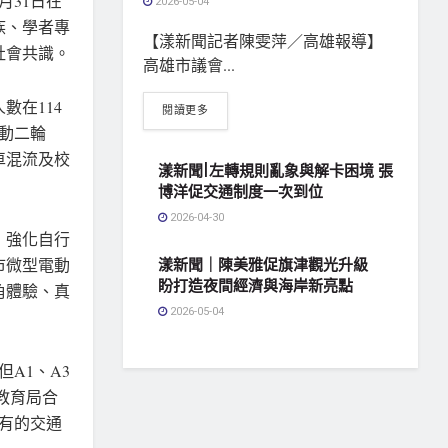
月31日在
2026-05-04
族、學者專
【漾新聞記者陳雯萍／高雄報導】
社會共識。
高雄市議會...
數在114
閱讀更多
動二輪
車混流及校
漾新聞|左轉規則亂象與解卡困境 張
博洋促交通制度一次到位
2026-04-30
，強化自行
市微型電動
漾新聞｜陳美雅促旗津觀光升級
盼打造夜間經濟與海岸新亮點
角體驗、真
2026-05-04
A1、A3
教育局合
已有的交通