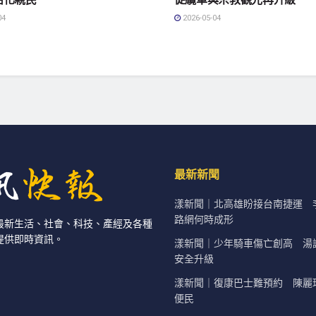
04
2026-05-04
最新新聞
漾新聞｜北高雄盼接台南捷運 
路網何時成形
最新生活、社會、科技、產經及各種
提供即時資訊。
漾新聞｜少年騎車傷亡創高 湯
安全升級
漾新聞｜復康巴士難預約 陳麗
便民