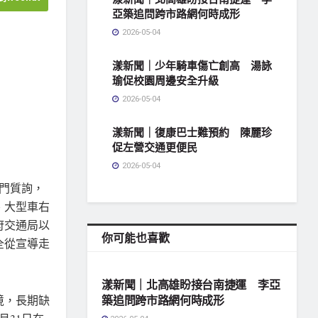
亞築追問跨市路網何時成形
2026-05-04
漾新聞｜少年騎車傷亡創高 湯詠
瑜促校園周邊安全升級
2026-05-04
漾新聞｜復康巴士難預約 陳麗珍
促左營交通更便民
2026-05-04
門質詢，
、大型車右
府交通局以
你可能也喜歡
全從宣導走
地方社會
漾新聞｜北高雄盼接台南捷運 李亞
境，長期缺
築追問跨市路網何時成形