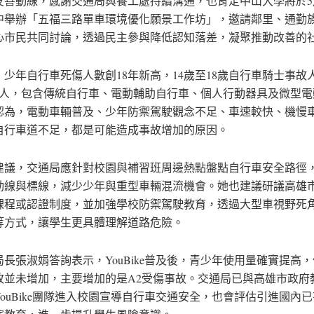
友善動線，感謝交通局與養工處持續溝通，也肯定中山大學將於5
中舉辦「五福三路單車環境優化願景工作坊」，邀請鄰里、通勤
心市民共同討論，透過民主參與降低認知落差，凝聚推動改善的
少年自行車死傷人數創18年新高，14歲至18歲自行車騎士事故人
59人，包含傳統自行車、電動輔助自行車、個人行動器具及微型電
認為，電動車輛普及、少年防禦駕駛觀念不足、車速較快、機慢
自行車道不足，都是可能造成事故增加的原因。
建議，交通局應針對校園與補習班周邊熱點盤點自行車安全路徑
動線與標線，減少少年與重型車輛混流機會。她也建議研議高雄
課程或認證制度，並加強學校防禦駕駛教育，透過大型車視野死
等方式，讓學生更具體理解道路危險。
長張淑娟答詢表示，YouBike普及後，青少年使用量確實提高，但
故並未增加，主要增加的是A2受傷事故。交通局已與高雄市政府
YouBike團隊進入校園宣導自行車交通安全，也會評估引進國內