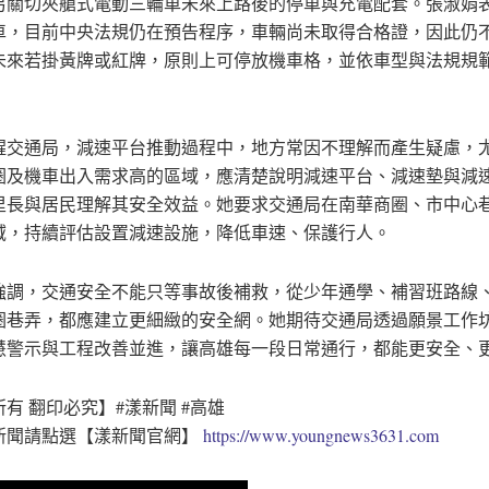
另關切夾艙式電動三輪車未來上路後的停車與充電配套。張淑娟
車，目前中央法規仍在預告程序，車輛尚未取得合格證，因此仍
未來若掛黃牌或紅牌，原則上可停放機車格，並依車型與法規規
醒交通局，減速平台推動過程中，地方常因不理解而產生疑慮，
圈及機車出入需求高的區域，應清楚說明減速平台、減速墊與減
里長與居民理解其安全效益。她要求交通局在南華商圈、市中心
域，持續評估設置減速設施，降低車速、保護行人。
強調，交通安全不能只等事故後補救，從少年通學、補習班路線
圈巷弄，都應建立更細緻的安全網。她期待交通局透過願景工作
慧警示與工程改善並進，讓高雄每一段日常通行，都能更安全、
有 翻印必究】#漾新聞 #高雄
新聞請點選【漾新聞官網】
https://www.youngnews3631.com