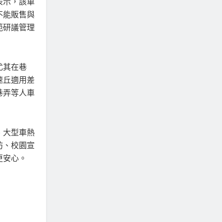
表示，該車
不能販售與
範研議管理
尤其在巷
速丘適用差
巷弄等人車
、大型車熱
坊、校園宣
更安心。