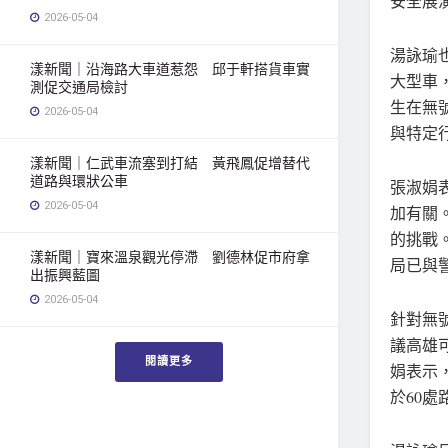
安全展
2026-05-04
湯詠瑜也
漾新聞｜沿海路大車道惹怨 邱于軒搭貨車實
大型車
測促交通局檢討
生在無
2026-05-04
與特定
漾新聞｜仁武車流塞到打結 黃飛鳳促增替代
道路與環狀公車
張淑娟
2026-05-04
加有關
的挑戰
漾新聞｜寶來溫泉觀光停滯 劉德林促市府拿
局已與
出振興藍圖
2026-05-04
針對無
議高雄
閱讀更多
娟表示
於60