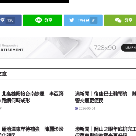
分享
130
分享
Tweet
81
分享
文章
會
地方社會
｜北高雄盼接台南捷運 李亞築
漾新聞｜復康巴士難預約 
市路網何時成形
營交通更便民
04
2026-05-04
會
地方社會
｜蓮池潭東岸待補強 陳麗珍盼
漾新聞｜岡山之眼年底拚完
活化親民
促纜車與宗教觀光再升級