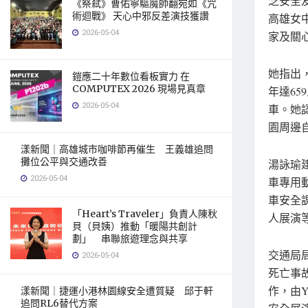
乏安全
《祭弒》曹佑寧驅魔帥翻宛如《咒
術迴戰》 天心中邪反差演技獲讚
高雄女
2026-05-04
家及關
她指出，
鎧應二十年數位看板實力 在
COMPUTEX 2026 現場見真章
年達6
2026-05-04
車。她
園周邊
漾新聞｜高雄城市咖啡節再催生 王義雄追問
攤位公平與交通改善
湯詠瑜
2026-05-04
車專用
車安全
「Heart’s Traveler」負責人陳秋
人展演
貝（貝姨）推動「暖陽共創計
劃」 串聯旅遊理念與共享
交通局局
2026-05-04
死亡事
作，由
漾新聞｜捷運小港林園線安全遭質疑 邱于軒
追問RL6替代方案