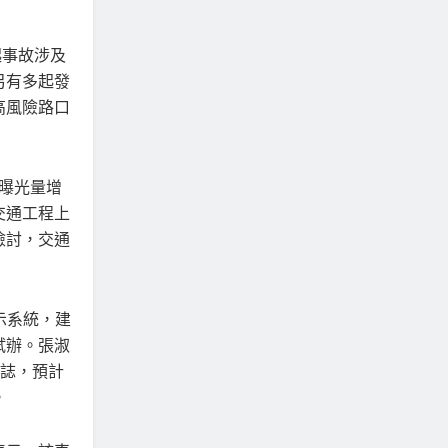
起事故涉及
另有多起發
高風險路口
曝光量增
交通工程上
檢討，交通
示系統，建
試辦。張淑
標誌，預計
。