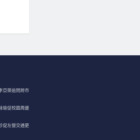
李亞築追問跨市
詠瑜促校園周邊
珍促左營交通更