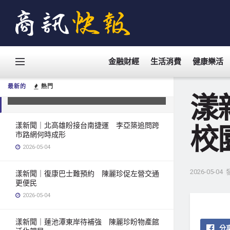
金融財經
生活消費
健康樂活
漾新聞｜少年騎車傷亡創高 湯詠瑜
促校園周邊安全升級
最新的
熱門
2026-05-04
漾
漾新聞｜北高雄盼接台南捷運 李亞築追問跨
校
市路網何時成形
2026-05-04
2026-05-04
漾新聞｜復康巴士難預約 陳麗珍促左營交通
更便民
2026-05-04
漾新聞｜蓮池潭東岸待補強 陳麗珍盼物產館
分享