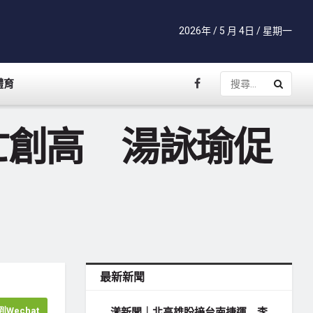
2026年 / 5 月 4日 / 星期一
體育
亡創高 湯詠瑜促
最新新聞
Wechat
漾新聞｜北高雄盼接台南捷運 李