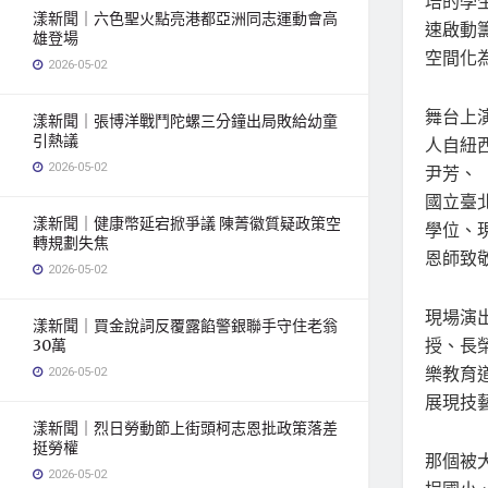
培的學
漾新聞｜六色聖火點亮港都亞洲同志運動會高
速啟動
雄登場
空間化
2026-05-02
舞台上
漾新聞｜張博洋戰鬥陀螺三分鐘出局敗給幼童
引熱議
人自紐
2026-05-02
尹芳、
國立臺
漾新聞｜健康幣延宕掀爭議 陳菁徽質疑政策空
學位、
轉規劃失焦
恩師致
2026-05-02
現場演
漾新聞｜買金說詞反覆露餡警銀聯手守住老翁
授、長
30萬
樂教育
2026-05-02
展現技
漾新聞｜烈日勞動節上街頭柯志恩批政策落差
挺勞權
那個被
2026-05-02