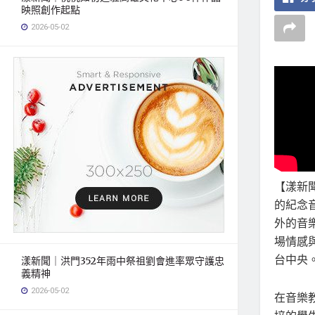
映照創作起點
2026-05-02
【漾新
的紀念
外的音
場情感
台中央
漾新聞｜洪門352年雨中祭祖劉會進率眾守護忠
義精神
2026-05-02
在音樂