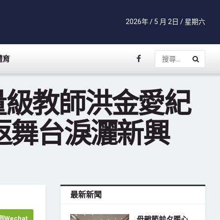
2026年 / 5 月 2日 / 星期六
體育
量級教師洪金愛紀
返舞台淚灑新興
最新新聞
Wechat
母親節前夕暖心