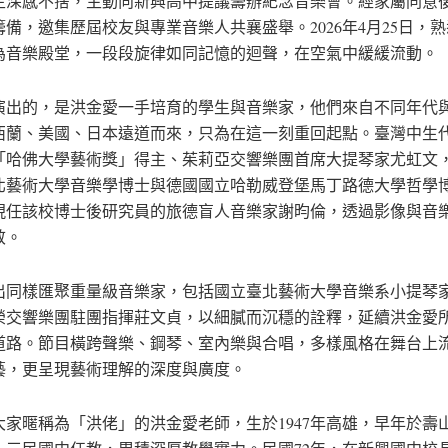
生深感不捨，主動向新興高中提議籌辦紀念音樂會。經家屬同意
籌備，邀集歷屆校友與專業音樂人共襄盛舉。2026年4月25日，
為音樂殿堂，一段段旋律如同記憶的迴聲，在空氣中緩緩流動。
演出的，是洪金愛一手培育的學生與音樂家，他們來自不同年代
西蘭、美國、日本遠道而來，只為在這一刻重回起點。臺灣中生
「哈佛大學藝術獎」得主、茱莉亞交響樂團首席大提琴家尤虹文
北藝術大學音樂學博士與德國國立哈勒威登堡馬丁路德大學哲學
現任該校博士後研究員的旅德盲人音樂家謝昀倫，透過影像與音
敬。
出同樣匯聚重量級音樂家，包括國立臺北藝術大學音樂系小提琴
榮交響樂團駐團指揮莊文貞，以細膩而沉穩的詮釋，延續洪金愛
道路。節目橫跨聲樂、鋼琴、室內樂與合唱，多樣風格在舞台上
藝，更呈現藝術理解的深度與廣度。
大家暱稱為「洪佬」的洪金愛老師，生於1947年高雄，早年於壽