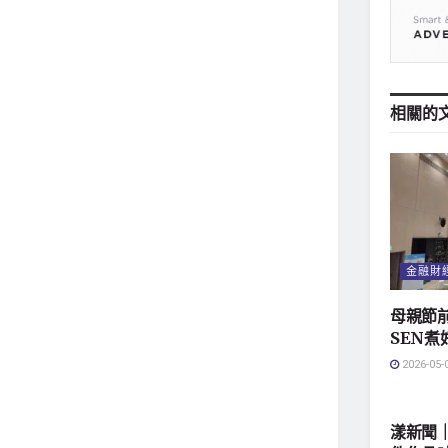
相關的
金融財
母親節
SEN煮
2026-05-
地方社
漾新聞