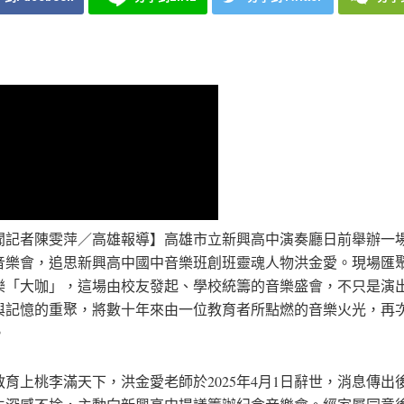
聞記者陳雯萍／高雄報導】高雄市立新興高中演奏廳日前舉辦一
音樂會，追思新興高中國中音樂班創班靈魂人物洪金愛。現場匯
樂「大咖」，這場由校友發起、學校統籌的音樂盛會，不只是演
與記憶的重聚，將數十年來由一位教育者所點燃的音樂火光，再
。
教育上桃李滿天下，洪金愛老師於2025年4月1日辭世，消息傳出