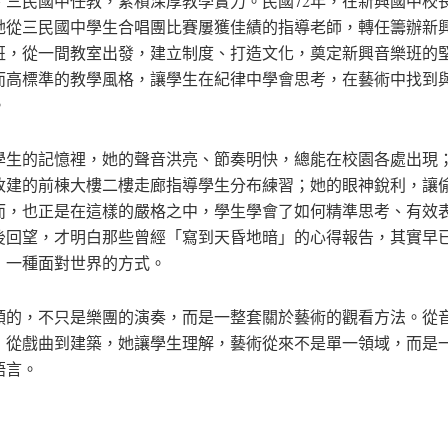
、三民國中任教，累積深厚教學實力。民國72年，在新興國中校
她從三民國中學生合唱團比賽屢獲佳績的指導老師，轉任籌辦新
班，從一間教室出發，建立制度、打造文化，奠定新興音樂班的
而高標準的教學風格，讓學生在紀律中學會思考，在藝術中找到
。
學生的記憶裡，她的聲音洪亮、節奏明快，總能在校園各處出現
改建的前棟大樓二樓走廊指導學生分布練習；她的眼神銳利，讓
而，也正是在這樣的嚴格之中，學生學會了如何精準思考、有效
後回望，才明白那些曾經「寫到天昏地暗」的心得報告，其實早
，一種面對世界的方式。
領的，不只是樂團的演奏，而是一整套關於藝術的觀看方法。從
，從戲曲到建築，她讓學生理解，藝術從來不是單一領域，而是
語言。