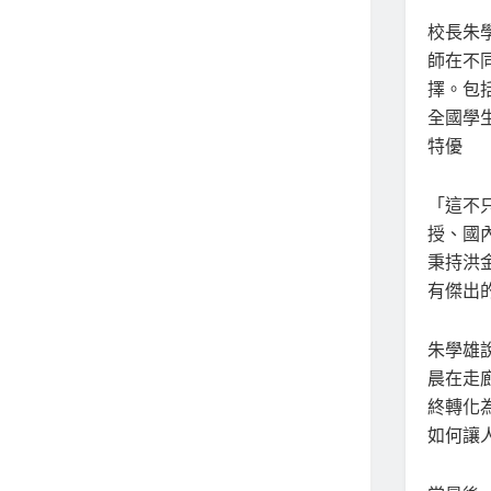
校長朱
師在不
擇。包
全國學
特優
「這不
授、國
秉持洪
有傑出
朱學雄
晨在走
終轉化
如何讓