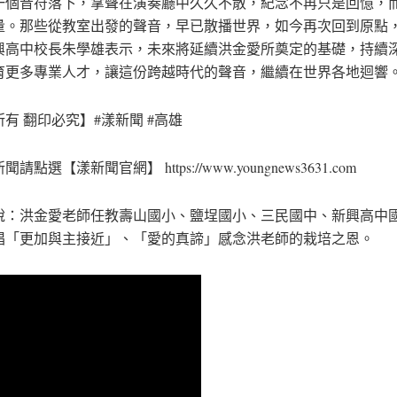
一個音符落下，掌聲在演奏廳中久久不散，紀念不再只是回憶，
量。那些從教室出發的聲音，早已散播世界，如今再次回到原點
興高中校長朱學雄表示，未來將延續洪金愛所奠定的基礎，持續
育更多專業人才，讓這份跨越時代的聲音，繼續在世界各地迴響
有 翻印必究】#漾新聞 #高雄
請點選【漾新聞官網】 https://www.youngnews3631.com⁠
說：洪金愛老師任教壽山國小、鹽埕國小、三民國中、新興高中
唱「更加與主接近」、「愛的真諦」感念洪老師的栽培之恩。