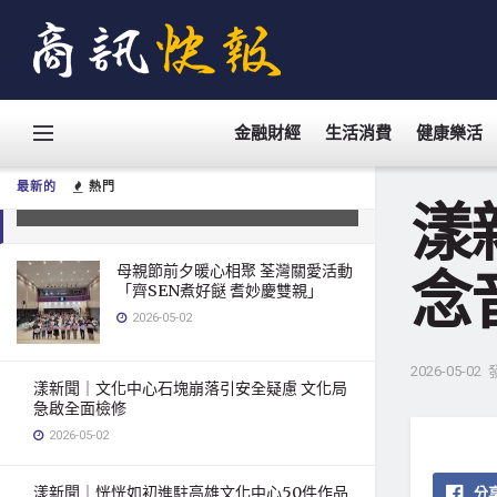
漾新聞｜音樂教育重量級教師洪金愛
金融財經
生活消費
健康樂活
紀念音樂會 三代校友重返舞台淚灑新
興
最新的
熱門
2026-05-02
漾
母親節前夕暖心相聚 荃灣關愛活動
念
「齊SEN煮好餸 耆妙慶雙親」
2026-05-02
2026-05-02
漾新聞｜文化中心石塊崩落引安全疑慮 文化局
急啟全面檢修
2026-05-02
漾新聞｜恍恍如初進駐高雄文化中心50件作品
分享