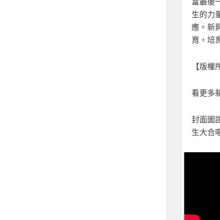
當最後
生的力
應。新
育，培
【版權所
看更多新聞
封面圖
生大合