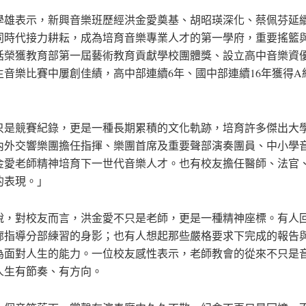
學雄表示，新興音樂班歷經洪金愛奠基、胡昭瑛深化、蔡佩芬延
同時代接力耕耘，成為培育音樂專業人才的第一學府，重要搖籃
括榮獲教育部第一屆藝術教育貢獻學校團體獎、設立高中音樂資
生音樂比賽中屢創佳績，高中部連續6年、國中部連續16年獲得A
只是競賽紀錄，更是一種長期累積的文化軌跡，培育許多傑出大
內外交響樂團擔任指揮、樂團首席及重要聲部演奏團員、中小學
金愛老師精神培育下一世代音樂人才。也有校友擔任醫師、法官
的表現。」
說，對校友而言，洪金愛不只是老師，更是一種精神座標。有人
廊指導分部練習的身影；也有人想起那些嚴格要求下完成的報告
為面對人生的能力。一位校友感性表示，老師教會的從來不只是
人生有節奏、有方向。