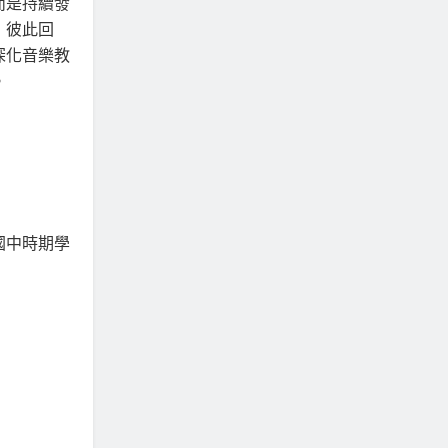
而是持續發
，彼此回
深化音樂教
。
國中時期學