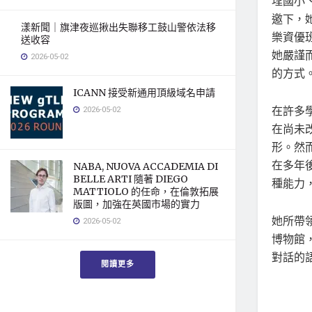
埕國小
邀下，
漾新聞｜旗津夜巡揪出失聯移工鼓山警依法移
樂資優
送收容
她嚴謹
2026-05-02
的方式
ICANN 接受新通用頂級域名申請
在許多
2026-05-02
在尚未
形。然
在多年
NABA, NUOVA ACCADEMIA DI
BELLE ARTI 隨著 DIEGO
種能力
MATTIOLO 的任命，在倫敦拓展
版圖，加強在英國市場的實力
她所帶
2026-05-02
博物館
對話的
閱讀更多