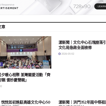
文章
地方社會
漾新聞｜文化中心石塊崩落
文化局急啟全面檢修
2026-05-02
經
前夕暖心相聚 荃灣關愛活動「齊
好餸 耆妙慶雙親」
02
會
地方社會
｜恍恍如初進駐高雄文化中心50
漾新聞｜洪門352年雨中祭