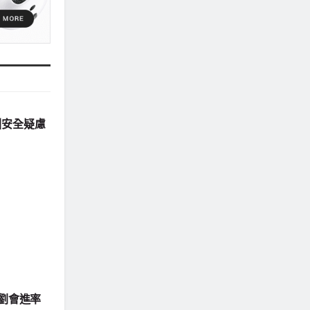
引安全疑慮
祖劉會進率