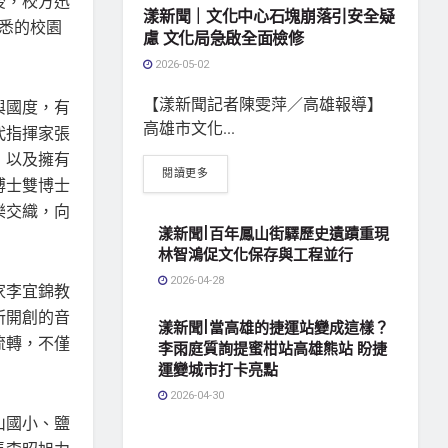
後，校方迅
漾新聞｜文化中心石塊崩落引安全疑
熟悉的校園
慮 文化局急啟全面檢修
2026-05-02
【漾新聞記者陳雯萍／高雄報導】
與國度，有
高雄市文化...
代指揮家張
，以及擁有
閱讀更多
博士雙博士
樂交織，向
漾新聞|百年鳳山街驛歷史遺蹟重現
林智鴻促文化保存與工程並行
2026-04-28
家李宜錦教
所開創的音
漾新聞|當高雄的捷運站變成這樣？
流轉，不僅
李雨庭質詢提蜜柑站高雄熊站 盼捷
運變城市打卡亮點
2026-04-30
山國小、鹽