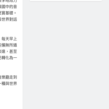
長李昭旭力
興國中的音
堅實基礎。
與世界對話
；每天早上
偷懶無所遁
表達，甚至
已轉化為一
音樂廳走到
一種與世界