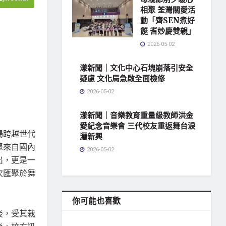
相聚 荃灣關愛活
動「齊SEN煮好
餸 耆妙慶雙親」
2026-05-02
漾新聞｜文化中心石塊崩落引安全
疑慮 文化局急啟全面檢修
2026-05-02
漾新聞｜音樂教育重量級教師洪金
愛紀念音樂會 三代校友重返舞台淚
場跨越世代
灑新興
聚來自國內
2026-05-02
出，更是一
次匯聚於舞
你可能也喜歡
地方社會
後，受其栽