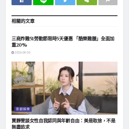
相關的
文章
影劇娛樂
三商炸雞51勞動節限時5天優惠 「酷樂雞腿」全面加
重20%
2026-04-30
影劇娛樂
賈靜雯談女性自我認同與年齡自由：美是取捨，不是
無盡追求