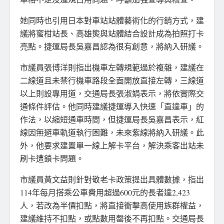
她同時也引用日本對車站站體藝術化的行銷方式，建
議將蜜柑站長、高雄熋與站體結合設計成為拍照打卡
亮點。捷運局長吳嘉昌認為很有創意，將納入研議。
市議員張博洋則指出機車左轉規範過於複雜，建議在
二線道且未禁行機車路段全面開放直接左轉，三線道
以上則設專用道，交通局長張淑娟表示，將依實際交
通條件評估。他同時建議捷運導入快速「直達車」的
作法，以縮短通車時間，但捷運局長吳嘉昌表示，紅
線因無避車軌道執行困難，未來紫線將納入研議。此
外，他要求建置單一線上解卡平台，解決乘客出站未
刷卡遭鎖卡問題。
市議員黃文益則針對敬老卡政策提出具體數據，指出
114年每月搭乘公車費用超過600元的長者達2,423
人，若改為半價扣點，將直接衝擊高使用族群權益，
建議維持不扣點，或點數用罄後不再扣點。交通局長