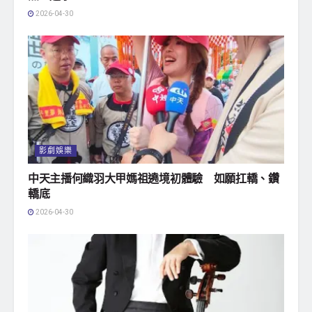
2026-04-30
影劇娛樂
中天主播何織羽大甲媽祖遶境初體驗 如願扛轎、鑽
轎底
2026-04-30