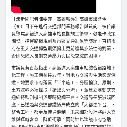
【漾新聞記者陳雯萍／高雄報導】高雄市議會今
（30）日下午進行交通部門業務報告與質詢，多位議
員聚焦高鐵進入高雄車站長期施工衝擊、敬老卡政策
調整、捷運路網規劃及市區交通亂象等議題，直指市
府在重大交通轉型期須提出更前瞻與系統性的對策，
否則恐陷入長期交通壓力與民怨交織的困境。
市議員黃香菽指出，高鐵進入高雄車站結合鐵路地下
化工程，施工期長達27年，對地方交通與生活影響深
遠。她要求市府落實「半半施工、分區輪流」原則，
土方運輸必須採取「錯峰與分流」，並建立滾動式交
通維持監測機制與即時協調平台。交通局長張淑娟回
應，已透過與交通部鐵道局成立的「大都更平台」，
整合工程、都更及連通機制，未來細部設計將納入交
維與運輸審查，降低衝擊。同時她也建議市府協助
YouBike進行車站總體檢，依實際使用需求調整站點