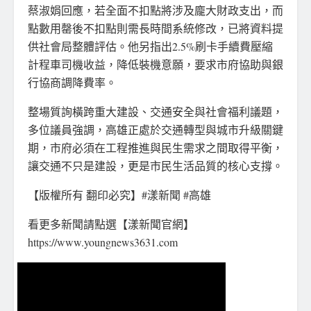
蔡淑娟回應，若全面不扣點將涉及龐大財政支出，而
點數用罄後不扣點則需長時間系統修改，已將資料提
供社會局整體評估。他另指出2.5%刷卡手續費壓縮
計程車司機收益，降低裝機意願，要求市府協助與銀
行協商調降費率。
整場質詢橫跨重大建設、交通安全與社會福利議題，
多位議員強調，高雄正處於交通轉型與城市升級關鍵
期，市府必須在工程推進與民生需求之間取得平衡，
讓交通不只是建設，更是市民生活品質的核心支撐。
【版權所有 翻印必究】#漾新聞 #高雄
看更多新聞請點選【漾新聞官網】
https://www.youngnews3631.com⁠