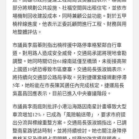
部分將規劃公共設施、社福空間與出租住宅，並依市
場機制回收建設成本，同時兼顧公益功能。對於五甲
楠梓線進度，他表示正委託顧問進行工程、財務與用
地整體評估。
市議員李眉蓁則指出楠梓援中路停車格緊鄰自行車
道，對用路人造成安全威脅，交通局承諾將現地會勘
調整。她同時關切台61線南延僅至橋頭，未銜接高架
上國道10號恐導致市區壅塞，交通局長張淑娟表示，
將持續向交通部公路局爭取。另對捷運紫線規劃停滯
5年，她盼能在市長陳其邁任內完成核定，捷運局長
吳嘉昌回應表示，目前已進入中央審議階段。
市議員李雨庭則批評小港沿海路因南星計畫導致大型
車流增加12%，已成為「風險輸送帶」，要求市府提
出分流與標線重整方案。交通局長張淑娟指出，已調
整南星路號誌時制，並將持續檢討。她也關注身障停
車格不足及違規占用問題，呼籲加強宣導與稽查。