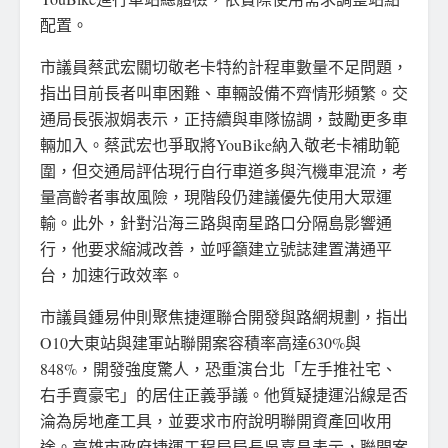
配置。
市議員蔡武宏關切敬老卡特約計程車數量不足問題，
指出目前長者叫車困難、車輛設備不齊情形頻繁。交
通局長張淑娟表示，正持續與車隊協調，鼓勵更多車
輛加入。蔡武宏也爭取將YouBike納入敬老卡補助範
圍，但交通局評估現行自行車道多與汽機車混流，考
量高齡者事故風險，現階段仍建議優先使用大眾運
輸。此外，針對沿海三路與南星路口分隔島影響通
行，他要求縮減改善，並呼籲建立號誌建置溝通平
台，加速行政效率。
市議員鍾易仲則聚焦捷運聯合開發與路網規劃，指出
O10大東站與建軍站聯開案容積率高達630%與
848%，開發強度驚人，恐重演台北「左手推社宅、
右手賣豪宅」的居住正義爭議。他質疑捷運沿線是否
淪為房地產工具，並要求市府說明聯開資產回收用
途。高雄市政府捷運工程局局長吳嘉昌表示，聯開案