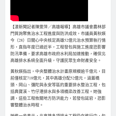
【漾新聞記者陳雯萍／高雄報導】高雄市議會農林部
門質詢聚焦治水工程進度與防洪成效，市議員黃秋媖
今（28）日關心中央核定高雄52億元治水預算執行情
形，直指年度已過近半，工程發包與施工進度恐影響
防汛準備，要求高雄市政府水利局加速推動，確保北
高雄排水系統全面升級，守護民眾生命財產安全。
黃秋媖指出，中央整體治水計畫原規模逾千億元，目
前僅核定718億元，其中高雄分配52億元，涵蓋橋
頭、岡山、彌陀與永安等區的重要排水整治工程，包
括典寶溪、竹仔港排水與多項橋梁改善工程。她強
調，這些工程攸關地方防洪能力，若發包延宕，恐影
響整體治水時程。
她進一步表示，北高雄多項排水工程仍在進行中，包