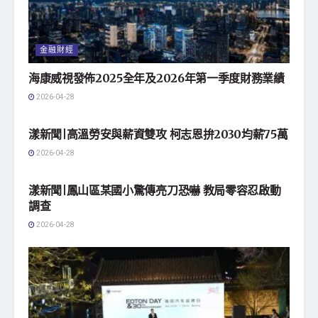
金融財經
海康威視發佈2025全年及2026年第一季度財務業績
2026-04-28
地方社會
漾新聞|高溫勞安與薪資雙攻 柯志恩拚2030均薪75萬
2026-04-28
地方社會
漾新聞|鳳山區某國小驚傳亮刀恐嚇 教局零容忍啟動
調查
2026-04-28