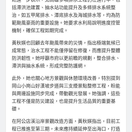
括滯洪池建置、抽水站功能提升及多條排水系統整
治，如五甲尾排水、潭底排水及海城排水等，均為防
範颱風豪雨的重要設施。她要求水利局說明進度控管
機制，確保工程如期完成。
黃秋媖也回顧去年颱風帶來的災情，指出極端氣候已
成常態，治水工程不能僅停留在修復，而應提升整體
防洪韌性。她呼籲市府以更前瞻的規劃，整合排水、
滯洪與抽水系統，形成完整防護網。
此外，她也關心地方景觀與休憩環境改善，特別提到
岡山小崗山好漢坡步道與三支煙景點整修工程，盼能
與周邊設施同步完成，帶動觀光發展。她強調，這些
工程不僅是防災建設，也是提升生活品質的重要基
礎。
在阿公店溪沿岸景觀改造方面，黃秋媖指出，目前工
程已推進至第三期，未來應持續延伸至出海口，打造