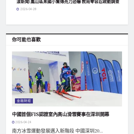
漾新聞|鳳山區某國小驚傳亮刀恐嚇 教局零容忍啟動調查
2026-04-28
你可能也喜歡
金融財經
中國首個FIS認證室內高山滑雪賽事在深圳開幕
2026-04-24
南方冰雪運動發展邁入新階段 中國深圳20...