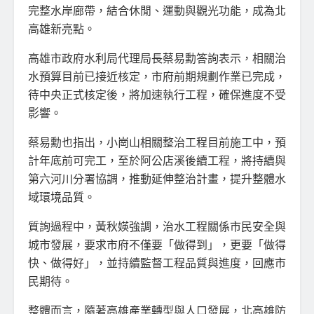
完整水岸廊帶，結合休閒、運動與觀光功能，成為北
高雄新亮點。
高雄市政府水利局代理局長蔡易勳答詢表示，相關治
水預算目前已接近核定，市府前期規劃作業已完成，
待中央正式核定後，將加速執行工程，確保進度不受
影響。
蔡易勳也指出，小崗山相關整治工程目前施工中，預
計年底前可完工，至於阿公店溪後續工程，將持續與
第六河川分署協調，推動延伸整治計畫，提升整體水
域環境品質。
質詢過程中，黃秋媖強調，治水工程關係市民安全與
城市發展，要求市府不僅要「做得到」，更要「做得
快、做得好」，並持續監督工程品質與進度，回應市
民期待。
整體而言，隨著高雄產業轉型與人口發展，北高雄防