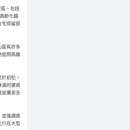
政區，包括
對高齡化趨
住宅保留部
山區有許多
她追問高雄
至於初犯，
缽滿的建商
重設備安全
，並強調高
能只在大型