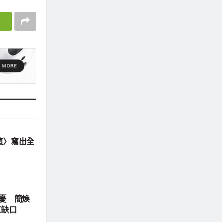
這〉寫出全
引憂 簡煥
工缺口