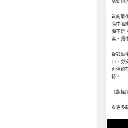
活動與
質詢最
高中職
顯不足
案，讓
從鼓勵
口、勞
再停留
待。
【版權所
看更多新聞