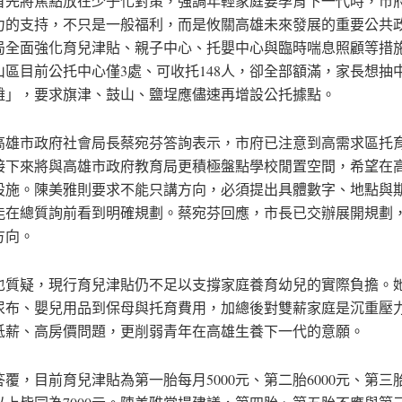
首先將焦點放在少子化對策，強調年輕家庭要孕育下一代時，市
力的支持，不只是一般福利，而是攸關高雄未來發展的重要公共
局全面強化育兒津貼、親子中心、托嬰中心與臨時喘息照顧等措
山區目前公托中心僅3處、可收托148人，卻全部額滿，家長想抽
難」，要求旗津、鼓山、鹽埕應儘速再增設公托據點。
高雄市政府社會局長蔡宛芬答詢表示，市府已注意到高需求區托
接下來將與高雄市政府教育局更積極盤點學校閒置空間，希望在
設施。陳美雅則要求不能只講方向，必須提出具體數字、地點與
能在總質詢前看到明確規劃。蔡宛芬回應，市長已交辦展開規劃
方向。
也質疑，現行育兒津貼仍不足以支撐家庭養育幼兒的實際負擔。
尿布、嬰兒用品到保母與托育費用，加總後對雙薪家庭是沉重壓
低薪、高房價問題，更削弱青年在高雄生養下一代的意願。
覆，目前育兒津貼為第一胎每月5000元、第二胎6000元、第三胎