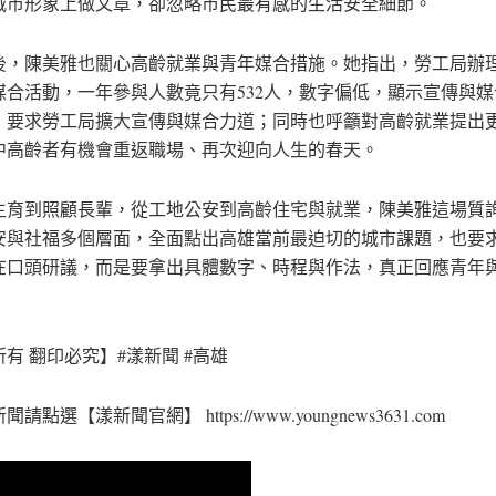
城市形象上做文章，卻忽略市民最有感的生活安全細節。
後，陳美雅也關心高齡就業與青年媒合措施。她指出，勞工局辦
媒合活動，一年參與人數竟只有532人，數字偏低，顯示宣傳與
，要求勞工局擴大宣傳與媒合力道；同時也呼籲對高齡就業提出
中高齡者有機會重返職場、再次迎向人生的春天。
生育到照顧長輩，從工地公安到高齡住宅與就業，陳美雅這場質
安與社福多個層面，全面點出高雄當前最迫切的城市課題，也要
在口頭研議，而是要拿出具體數字、時程與作法，真正回應青年
有 翻印必究】#漾新聞 #高雄
請點選【漾新聞官網】 https://www.youngnews3631.com⁠