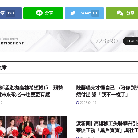
分享
130
分享
Tweet
81
分享
文章
會
影劇娛樂
| 鄭孟洳拋高雄希望帳戶 弱勢
陳華唱完才懂自己 〈陪你到
資未來敬老卡也要更有感
然付出 認「我不一樣了」
17
2026-04-17
地方社會
漾新聞| 高雄移工失聯攀升
宗促正視「黑戶寶寶」與社