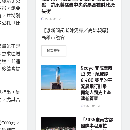
府應給予更
點 許采蓁猛轟中央跳票高雄財政恐
政策。她要
失衡
施，並特別
2026-04-17
中公托「比
【漾新聞記者陳雯萍／高雄報導】
高雄市議會...
育量能不足
閱讀更多
高需求區增
期程，並追
Sceye 完成歷時
，後續會提
12 天，航程達
6,400 英里的平
流層飛行壯舉，
她指出，從
開創人類史上基
建新篇章
力，尤其高
2026-04-13
「2026臺南古都
7000元，
國際半程馬拉