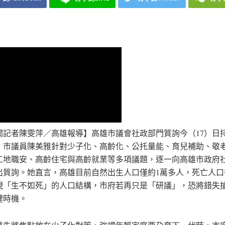
聞記者陳雯萍／高雄報導】高雄市議會社政部門質詢今（17）日
，市議員陳美雅針對少子化、高齡化、公托量能、育兒補助、敬
工地職安、高齡住宅與高齡就業等多項議題，逐一向高雄市政府
出質詢。她直言，高雄目前自然出生人口僅約1萬多人，死亡人口
現「生不如死」的人口結構，市府若再只是「研議」，恐將錯失
鍵時機。