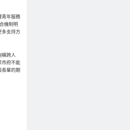
理青年服務
媒合機制明
更多支持方
詢橫跨人
求市府不能
與長輩的期