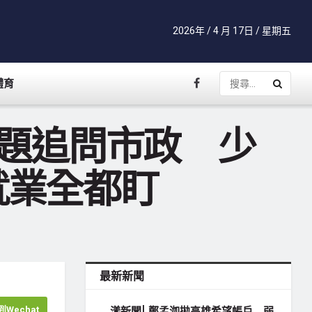
2026年 / 4 月 17日 / 星期五
體育
多題追問市政 少
就業全都盯
最新新聞
Wechat
漾新聞| 鄭孟洳拋高雄希望帳戶 弱