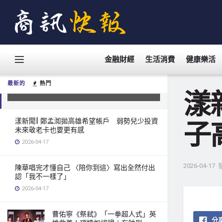
金融財經
生活消費
健康樂活
漾新聞| 陳美雅連發多題追問市政 少
子高齡、工安與高齡就業全都盯
最新的
熱門
2026-04-17
漾
漾新聞| 鄭孟洳拋高雄希望帳戶 弱勢兒少投資
子
未來敬老卡也要更有感
2026-04-17
2026-04-17
陳華唱完才懂自己 〈陪你到這〉寫出全然付出
認「我不一樣了」
2026-04-17
曹佑寧《祭弒》「一拳超人式」英
分享