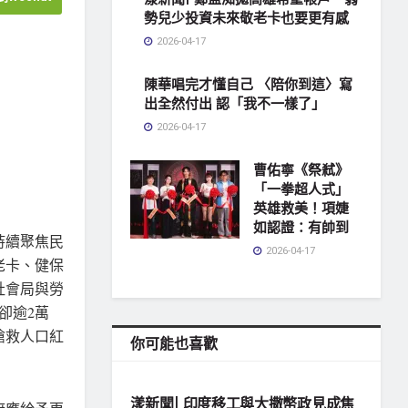
勢兒少投資未來敬老卡也要更有感
2026-04-17
陳華唱完才懂自己 〈陪你到這〉寫
出全然付出 認「我不一樣了」
2026-04-17
曹佑寧《祭弒》
「一拳超人式」
英雄救美！項婕
如認證：有帥到
持續聚焦民
2026-04-17
老卡、健保
社會局與勞
卻逾2萬
搶救人口紅
你可能也喜歡
地方社會
漾新聞| 印度移工與大撒幣政見成焦