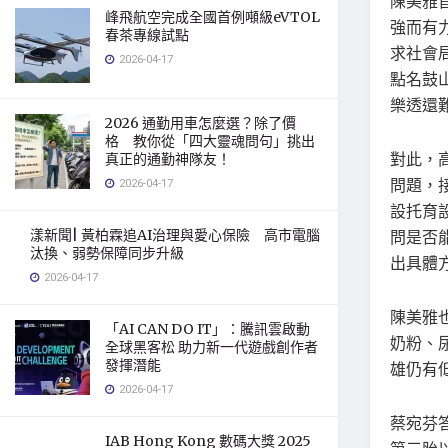
陳美雅
峰飛航空完成全國首例噸級eVTOL
強而有
春茶專線試點
求社會
2026-04-17
點名鼓
樂透還
2026 通勤用車怎麼選？除了價
格 教你從「四大靈魂問句」挑出
對此，
真正的通勤神隊友！
問題，
2026-04-17
設托育
漾新聞| 黃柏霖追AI治理與愛心保險 高市電腦
問是否
汰換、弱勢保障同步升級
出具體
2026-04-17
陳美雅
「AI CAN DO IT」：騰訊雲啟動
奶粉、
全球黑客松 助力新一代遊戲創作者
發揮潛能
雄仍有
2026-04-17
蔡宛芬答
IAB Hong Kong 數碼大獎 2025