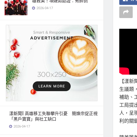
雄救美！項婕如認證：有帥到
2026-04-17
【漾新
生議題
補助、
工局提
人，呈
漾新聞| 高雄移工失聯攀升引憂 簡煥宗促正視
「黑戶寶寶」與社工缺口
利的關
2026-04-17