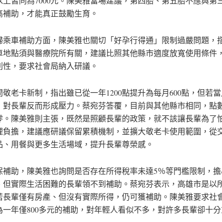
以上皆同為7000元。陳美雅當場建議，第四胎、第五胎不應與第
高補助，才能真正鼓勵生育。
婦乘車補助方面，陳美雅也關切「好孕行得通」限制過嚴問題，
車地點須與醫療院所有關，建議比照其他縣市適度放寬使用條件
利性，要求社會局納入研議。
問敬老卡新制，指出雖已從一年1200點提升為每月600點，但若
，對長輩反而形成壓力。蔡宛芬答覆，目前與其他縣市相同，點
零。陳美雅則主張，既然是照顧長輩的政策，就不該讓長輩為了
理負擔，建議應研議保留累積機制，並擴大敬老卡使用範圍，從
品、用餐與更多生活場域，提升長輩尊榮感。
保補助，陳美雅也詢問是否存在所得稅率未達5％等門檻限制，擔
、但實際生活困難的長輩領不到補助。蔡宛芬表示，高雄市是以
若長輩僅有房產、但沒有實際所得，仍可獲補助。陳美雅要求社
為一年僅800多元的補助，對年輕人看似不多，對許多長輩卻十分