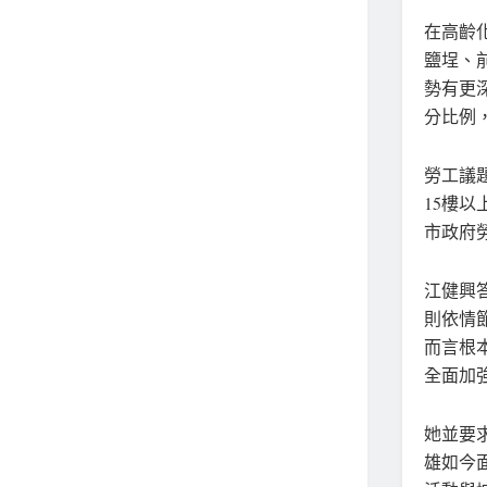
在高齡
鹽埕、
勢有更
分比例
勞工議
15樓
市政府
江健興
則依情
而言根
全面加
她並要
雄如今