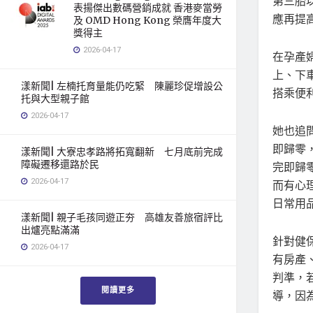
第三胎
表揚傑出數碼營銷成就 香港麥當勞
應再提
及 OMD Hong Kong 榮膺年度大
獎得主
2026-04-17
在孕產
上、下
漾新聞| 左楠托育量能仍吃緊 陳麗珍促增設公
搭乘便
托與大型親子館
2026-04-17
她也追
即歸零
漾新聞| 大寮忠孝路將拓寬翻新 七月底前完成
障礙遷移還路於民
完即歸
2026-04-17
而有心
日常用
漾新聞| 親子毛孩同遊正夯 高雄友善旅宿評比
出爐亮點滿滿
針對健
2026-04-17
有房產
判準，
閱讀更多
導，因