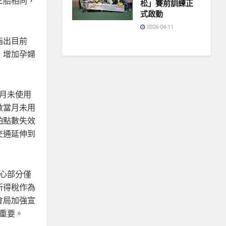
三胎相同，
松」賽前訓練正
式啟動
2026-04-11
指出目前
，增加孕婦
當月未使用
數當月未用
怕點數失效
交通延伸到
心部分僅
所得稅作為
會局加強宣
重要。