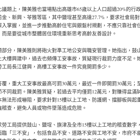
化議題上，陳美雅也當場點出高雄市65歲以上人口超過20%的行
前金、新興、苓雅等區，其中鹽埕甚至高達27.7%，要求社會局
深入掌握，並進一步推動高齡住宅與銀髮村規劃，不應只靠社會
，而是要從城市整體居住環境重新思考高齡友善設計。
題部分，陳美雅則將砲火對準工地公安與職安管理。她指出，鼓
以上大樓興建中，過去也頻傳工安事故，質疑現行裁罰力度不足。
勞工局長江健興，高樓工安事故一件究竟開罰多少。
答覆，重大工安事故最高可罰30萬元，最近一件即開罰30萬元；
節不同裁罰。陳美雅質疑，若過去平均僅罰12萬元，對賺得盆滿
本無法形成嚇阻，要求針對15樓以上工地、防護網、擋腳板與起
強稽查，避免人員或物件墜落造成危險。
求勞工局提供鼓山、鹽埕、旗津及全市15樓以上工地的稽查數字
面臨「三不安」，包括食品不安、道路不安與工地不安，市府不