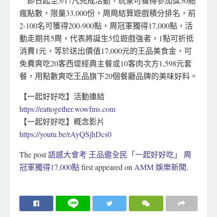
即日起至5/17凡完成活動，玩家可獲得參加獎50點
瘋點數，限量33,000份，周周結算遊戲積分排名，前
2-100名可獲得200-900點，周冠軍獨得17,000點，活
動走期共5周，代表將誕生5位遊戲強者，1點可折抵
消費1元，等於送出價值17,000元的王品美食金，可
免費爽吃20客西堤經典主餐或10客肉次方1,598元套
餐，用點數爽吃王品旗下20個餐廳品牌的美味好料。
【一起好好吃】活動連結
https://eattogether.wowfms.com
【一起好好吃】概念影片
https://youtu.be/rAyQSjhDcs0
The post
語感大會考 王品邀全民「一起好好吃」 周
冠軍獨得17,000點
first appeared on
AMM 娛樂新聞
.