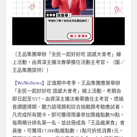
（王品集團舉辦「全民一起好好吃 語感大會考」線
上活動，由資深主播沈春華擔任活動主考官。（圖／
王品集團提供））
【WoWoNews】
正值期中考季，王品集團應景舉辦
「全民一起好好吃 語感大會考」線上活動，考期自
即日起至5/17，由資深主播沈春華擔任主考官，透過
音調選擇題、聽力語境題和綜合挑戰題考驗應試者，
凡完成所有關卡，即可獲得限量參加獎瘋點數50點。
每周積分排名第一名，並註冊成為「王品瘋美食」會
員後，可獲得17,000點瘋點數，1點可折抵消費1元，