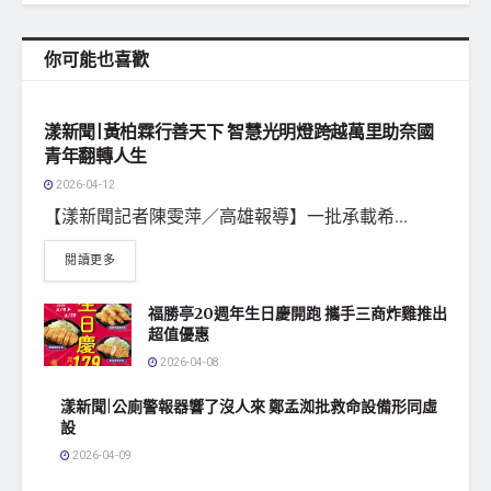
你可能也喜歡
地方社會
漾新聞|黃柏霖行善天下 智慧光明燈跨越萬里助奈國
青年翻轉人生
2026-04-12
【漾新聞記者陳雯萍／高雄報導】一批承載希...
閱讀更多
福勝亭20週年生日慶開跑 攜手三商炸雞推出
超值優惠
2026-04-08
漾新聞|公廁警報器響了沒人來 鄭孟洳批救命設備形同虛
設
2026-04-09