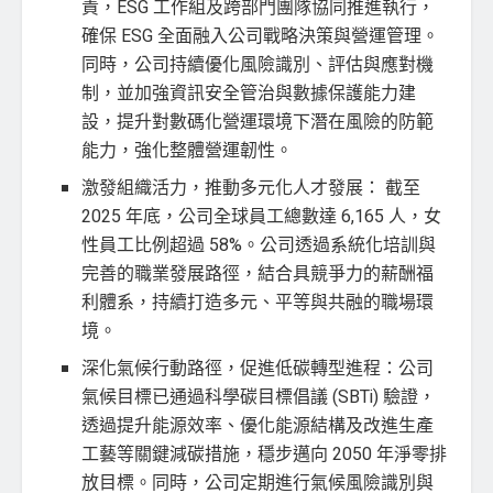
責，ESG 工作組及跨部門團隊協同推進執行，
確保 ESG 全面融入公司戰略決策與營運管理。
同時，公司持續優化風險識別、評估與應對機
制，並加強資訊安全管治與數據保護能力建
設，提升對數碼化營運環境下潛在風險的防範
能力，強化整體營運韌性。
激發組織活力，推動多元化人才發展： 截至
2025 年底，公司全球員工總數達 6,165 人，女
性員工比例超過 58%。公司透過系統化培訓與
完善的職業發展路徑，結合具競爭力的薪酬福
利體系，持續打造多元、平等與共融的職場環
境。
深化氣候行動路徑，促進低碳轉型進程：公司
氣候目標已通過科學碳目標倡議 (SBTi) 驗證，
透過提升能源效率、優化能源結構及改進生產
工藝等關鍵減碳措施，穩步邁向 2050 年淨零排
放目標。同時，公司定期進行氣候風險識別與