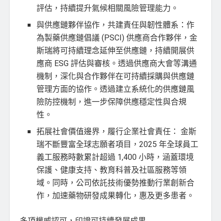
評估，持續提升氣候相關風險管理能力。
與供應鏈夥伴協作，共建責任與韌性體系：作
為製藥供應鏈倡議 (PSCI) 供應商合作夥伴，金
斯瑞將可持續理念延伸至供應鏈，持續開展供
應商 ESG 評估與審核。透過供應商大會等溝通
機制，深化與合作夥伴在可持續採購與供應鏈
管理方面的協作。透過建立系統化的供應鏈風
險防控機制，進一步保障供應穩定性與合規
性。
拓展社會價值邊界，履行企業社會責任： 金斯
瑞不斷豐富全球志願者項目，2025 年全球員工
義工服務時數累計超過 1,400 小時，涵蓋環境
保護、健康支持、教育科普及社區服務等領
域。同時，公司依託技術優勢推動行業創新合
作，加速藥物研發成果轉化，惠及更多患者。
多項權威認可，印證可持續發展成果