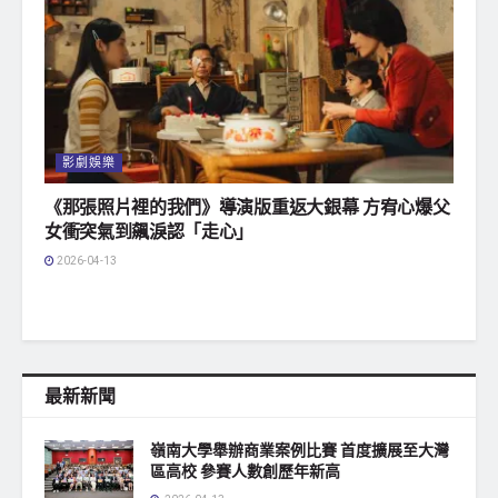
影劇娛樂
《那張照片裡的我們》導演版重返大銀幕 方宥心爆父
女衝突氣到飆淚認「走心」
2026-04-13
最新新聞
嶺南大學舉辦商業案例比賽 首度擴展至大灣
區高校 參賽人數創歷年新高