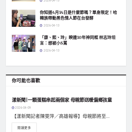
2026-04-13
你知道4月14日是什麼節嗎？單身限定！哈
韓族帶動黑色情人節在台發酵
2026-04-13
「康、熙、玲」睽違10年神同框 林志玲坦
言：想被小S罵
2026-04-13
你可能也喜歡
地方社會
漾新聞|一顆蛋糕串起兩個家 母親節送暖偏鄉孩童
2026-04-09
【漾新聞記者陳雯萍／高雄報導】母親節將至...
閱讀更多