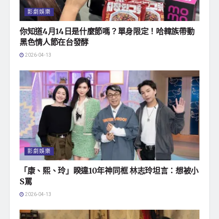
影劇娛樂
你知道4月14日是什麼節嗎？單身限定！哈韓族帶動
黑色情人節在台發酵
2026-04-13
影劇娛樂
「康、熙、玲」睽違10年神同框 林志玲坦言：想被小
S罵
2026-04-13