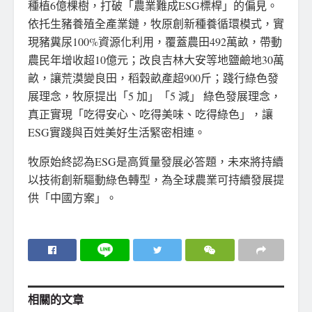
種植6億棵樹，打破「農業難成ESG標桿」的偏見。
依托生豬養殖全產業鏈，牧原創新種養循環模式，實
現豬糞尿100%資源化利用，覆蓋農田492萬畝，帶動
農民年增收超10億元；改良吉林大安等地鹽鹼地30萬
畝，讓荒漠變良田，稻穀畝產超900斤；踐行綠色發
展理念，牧原提出「5 加」「5 減」 綠色發展理念，
真正實現「吃得安心、吃得美味、吃得綠色」，讓
ESG實踐與百姓美好生活緊密相連。
牧原始終認為ESG是高質量發展必答題，未來將持續
以技術創新驅動綠色轉型，為全球農業可持續發展提
供「中國方案」。
相關的
文章