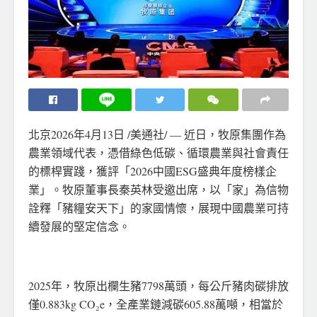
北京
2026年4月13日
/美通社/ — 近日，牧原集團作為
農業領域代表，憑借綠色低碳、循環農業與社會責任
的標桿實踐，獲評「2026中國ESG盛典年度榜樣企
業」。牧原董事長秦英林受邀出席，以「家」為信物
詮釋「豬糧安天下」的家國情懷，展現中國農業可持
續發展的堅定信念。
2025年，牧原出欄生豬7798萬頭，每公斤豬肉碳排放
僅0.883kg CO₂e，全產業鏈減碳605.88萬噸，相當於