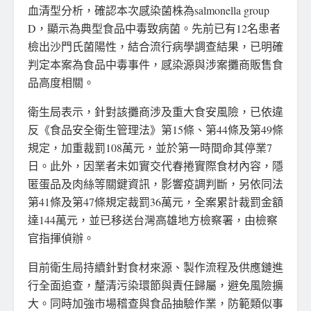
血清型分析，確認本次感染菌株為salmonella group
D，顯示為典型食品中毒致病菌。先前已有12名患者
檢出沙門氏菌陽性，結合流行病學調查結果，已明確
判定本案為食品中毒事件，感染源與涉案攤商販售食
品高度相關。
衛生局表示，針對該攤商涉及重大食安風險，已依違
反《食品安全衛生管理法》第15條、第44條及第49條
規定，加重裁罰108萬元，並於第一時間命其停業7
日。此外，因業者未如實交代春捲實際食材內容，隱
匿蛋品及肉絲等關鍵資訊，影響疫調判斷，另依同法
第41條及第47條規定裁罰36萬元，全案累計裁罰金額
達144萬元，並已移送台灣高雄地方檢察署，由檢察
官指揮偵辦。
目前衛生局持續針對食材來源、製作流程及供應鏈進
行全面追查，釐清污染環節與責任歸屬，避免風險擴
大。同時加強市場稽查與食品抽驗作業，防範類似事