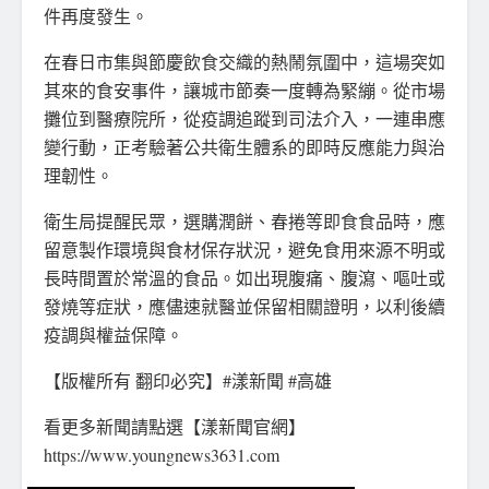
件再度發生。
在春日市集與節慶飲食交織的熱鬧氛圍中，這場突如
其來的食安事件，讓城市節奏一度轉為緊繃。從市場
攤位到醫療院所，從疫調追蹤到司法介入，一連串應
變行動，正考驗著公共衛生體系的即時反應能力與治
理韌性。
衛生局提醒民眾，選購潤餅、春捲等即食食品時，應
留意製作環境與食材保存狀況，避免食用來源不明或
長時間置於常溫的食品。如出現腹痛、腹瀉、嘔吐或
發燒等症狀，應儘速就醫並保留相關證明，以利後續
疫調與權益保障。
【版權所有 翻印必究】#漾新聞 #高雄
看更多新聞請點選【漾新聞官網】
https://www.youngnews3631.com⁠