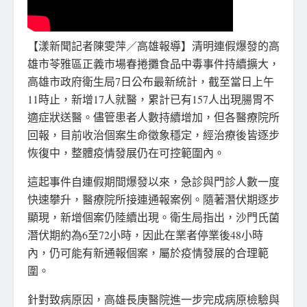
【漾新聞記者陳雯萍／高雄報導】清明連假爆發的高
雄市苓雅區正義市場春捲攤食品中毒事件持續擴大，
高雄市政府衛生局7日公布最新統計，截至當日上午
11時止，新增17人就醫，累計已有157人出現腸胃不
適症狀送醫。儘管患者人數持續增加，但各醫療院所
回報，目前收治個案生命徵象穩定，經治療後皆逐步
恢復中，整體疫情發展仍在可控範圍內。
這起事件自連假期間爆發以來，急診與門診人數一度
快速攀升，醫療院所接連通報案例。隨著潛伏期逐步
顯現，新增個案仍陸續出現。衛生局指出，沙門氏菌
潛伏期約為6至72小時，因此在業者停業後48小時
內，仍可能有新通報個案，屬於疫情發展的合理範
圍。
針對致病原因，高雄長庚醫院進一步完成病原檢驗與