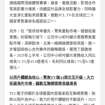
通過國際頂級體育賽事、展會、電競活動、影視合作
等高影響力場景，持續提升品牌全球影響力，同時擴
大並深化重點渠道覆蓋，推動TCL TV在全球近二十
國家零售量排名穩居前三
。
[8]
另外，在「堅持效率優先，聚焦重點市場，穩健拓展
業務」的策略引領下，公司中小呎吋顯示業務聚焦重
點市場，深耕歐洲、北美一線網絡運營商渠道，進一
步鞏固與核心合作夥伴的戰略關係，實現了穩健增
長。2025年上半年，公司中小呎吋顯示業務收入同比
增長21.3%至45.6億港元，毛利同比增長2.7%至6.3億
港元。
以用戶體驗為核心，聚焦
TV
端
AI
與交互升級，大力
拓展海外市場，驅動互聯網業務長遠增長
TCL電子持續於全球範圍內發展家庭互聯網業務，始
終以用戶為中心，致力於用戶體驗的不斷提升。2025