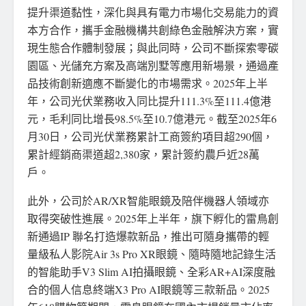
提升渠道黏性，深化與具有電力市場化交易能力的資
本方合作，攜手金融機構共創綠色金融解決方案，實
現生態合作體制發展；與此同時，公司不斷探索零碳
園區、光儲充方案及高端別墅等應用新場景，通過產
品技術創新適應不斷變化的市場需求。2025年上半
年，公司光伏業務收入同比提升111.3%至111.4億港
元，毛利同比增長98.5%至10.7億港元。截至2025年6
月30日，公司光伏業務累計工商簽約項目超290個，
累計經銷商渠道超2,380家，累計簽約農戶近28萬
戶。
此外，公司於AR/XR智能眼鏡及陪伴機器人領域亦
取得突破性進展。2025年上半年，旗下孵化的雷鳥創
新通過IP 聯名打造爆款新品，推出可隨身攜帶的輕
量級私人影院Air 3s Pro XR眼鏡、隨時隨地記錄生活
的智能助手V3 Slim AI拍攝眼鏡、全彩AR+AI深度融
合的個人信息終端X3 Pro AI眼鏡等三款新品。2025