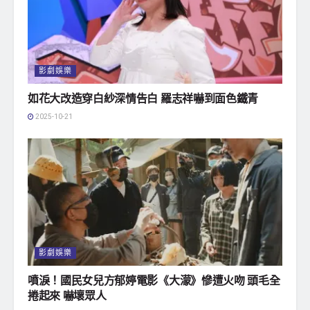
影劇娛樂
如花大改造穿白紗深情告白 羅志祥嚇到面色鐵青
2025-10-21
影劇娛樂
噴淚！國民女兒方郁婷電影《大濛》慘遭火吻 頭毛全
捲起來 嚇壞眾人