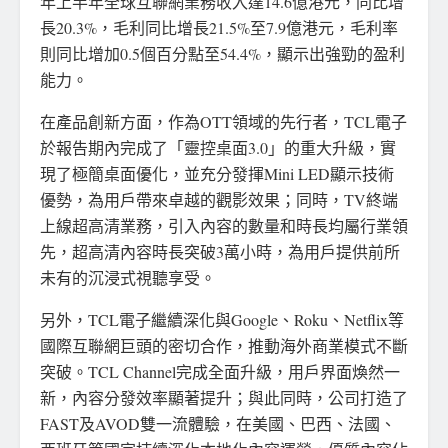
年上半年全球互聯網業務收入達14.6億港元，同比增
長20.3%，毛利同比增長21.5%至7.9億港元，毛利率
則同比增加0.5個百分點至54.4%，顯示出強勁的盈利
能力。
在產品創新方面，作為OTT領域的先行者，TCL電子
於報告期內完成了「靈控桌面3.0」的重大升級，實
現了極簡桌面優化，並充分發揮Mini LED顯示技術
優勢，為用戶帶來卓越的觀影效果；同時，TV終端
上線超高清業務，引入內容的數量和時長均屬行業領
先，超高清內容時長突破3萬小時，為用戶提供前所
未有的沉浸式視聽享受。
另外，TCL電子繼續深化與Google、Roku、Netflix等
國際互聯網巨頭的密切合作，推動海外商業模式不斷
突破。TCL Channel完成全面升級，用戶界面煥然一
新，內容分發效率顯著提升；與此同時，公司打造了
FAST及AVOD雙一流體驗，在美國、巴西、法國、