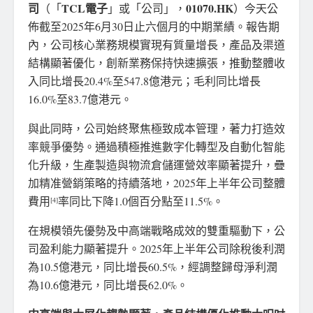
司
TCL
電子
01070.HK
（「
」或「公司」，
）今天公
佈截至2025年6月30日止六個月的中期業績。報告期
內，公司核心業務規模實現有質量增長，產品及渠道
結構顯著優化，創新業務保持快速擴張，推動整體收
入同比增長20.4%至547.8億港元；毛利同比增長
16.0%至83.7億港元。
與此同時，公司始終聚焦極致成本管理，著力打造效
率競爭優勢。通過積極推進數字化轉型及自動化智能
化升級，生產製造與物流倉儲運營效率顯著提升，疊
加精准營銷策略的持續落地，2025年上半年公司整體
費用
率同比下降1.0個百分點至11.5%。
[4]
在規模領先優勢及中高端戰略成效的雙重驅動下，公
司盈利能力顯著提升。2025年上半年公司除稅後利潤
為10.5億港元，同比增長60.5%，經調整歸母淨利潤
為10.6億港元，同比增長62.0%。