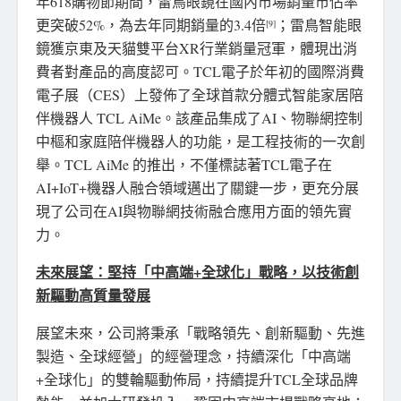
年618購物節期間，雷鳥眼鏡在國內市場銷量市佔率
更突破52%，為去年同期銷量的3.4倍
；雷鳥智能眼
[9]
鏡獲京東及天貓雙平台XR行業銷量冠軍，體現出消
費者對產品的高度認可。TCL電子於年初的國際消費
電子展（CES）上發佈了全球首款分體式智能家居陪
伴機器人 TCL AiMe。該產品集成了AI、物聯網控制
中樞和家庭陪伴機器人的功能，是工程技術的一次創
舉。TCL AiMe 的推出，不僅標誌著TCL電子在
AI+IoT+機器人融合領域邁出了關鍵一步，更充分展
現了公司在AI與物聯網技術融合應用方面的領先實
力。
未來展望：堅持「中高端
+
全球化」戰略，以技術創
新驅動高質量發展
展望未來，公司將秉承「戰略領先、創新驅動、先進
製造、全球經營」的經營理念，持續深化「中高端
+全球化」的雙輪驅動佈局，持續提升TCL全球品牌