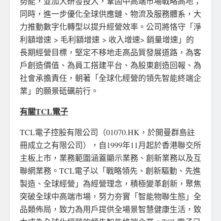
勢能，並加大研發投入，鞏固中高端市場戰略高地；
同時，進一步優化全球供應鏈、物流及服務體系，大
力推動數字化轉型以提升經營效率。公司將恪守「淨
利額增速 > 毛利額增速 > 收入增速> 銷量增速」的
長期經營目標，堅定不移地走高品質發展道路，為客
戶創造價值、為員工搭建平台、為股東創造回報、為
社會承擔責任，朝著「全球化經營的領先智能終端企
業」的願景
砥礪前行。
有關
TCL
電子
TCL電子控股有限公司（01070.HK，於開曼群島註
冊成立之有限公司），自1999年11月起於香港聯交所
主板上市，業務範圍涵蓋顯示業務、創新業務以及互
聯網業務。TCL電子以「戰略領先、創新驅動、先進
製造、全球經營」為經營理念，積極變革創新，聚焦
突破全球中高端市場，努力夯實「智能物聯生態」全
品類佈局，致力為用戶提供全場景智慧健康生活，致