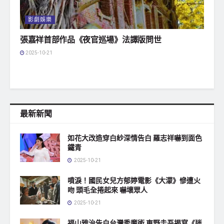
影劇娛樂
張嘉祥首部作品《夜官巡場》法譯版問世
2025-10-21
最新新聞
如花大改造穿白紗深情告白 羅志祥嚇到面色
鐵青
2025-10-21
噴淚！國民女兒方郁婷電影《大濛》慘遭火
吻 頭毛全捲起來 嚇壞眾人
2025-10-21
福山雅治告白台灣秀魔術 東野圭吾揭寫《迷