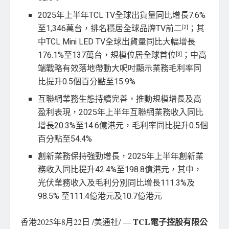
2025年上半年TCL TV全球出貨量同比增長7.6%
至1,346萬台，排名穩居全球品牌TV前二
；其
[2]
中TCL Mini LED TV全球出貨量同比大幅增長
176.1%至137萬台，規模位居全球首位
；中高
[3]
端戰略有效落地帶動大呎吋顯示業務毛利率同
比提升0.5個百分點至15.9%
互聯網業務生態持續完善，推動規模增長及高
盈利表現，2025年上半年互聯網業務收入同比
增長20.3%至14.6億港元，毛利率同比提升0.5個
百分點至54.4%
創新業務保持強勁增長，2025年上半年創新業
務收入同比提升42.4%至198.8億港元，其中，
光伏業務收入及毛利分別同比增長111.3%及
98.5% 至111.4億港元及10.7億港元
TCL
電子控股有限公
香港
2025年8月22日
/美通社/ —