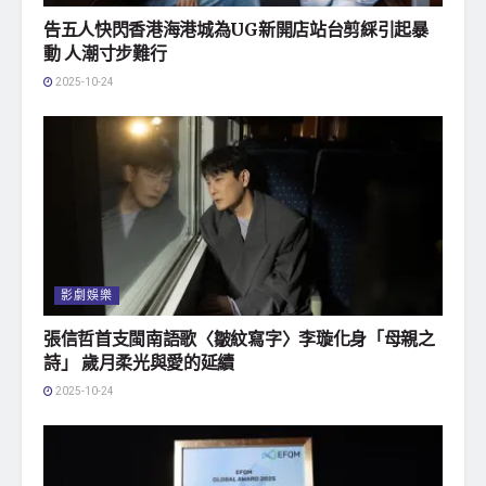
告五人快閃香港海港城為UG新開店站台剪綵引起暴
動 人潮寸步難行
2025-10-24
影劇娛樂
張信哲首支閩南語歌〈皺紋寫字〉李璇化身「母親之
詩」 歲月柔光與愛的延續
2025-10-24