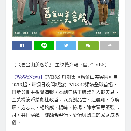
（《舊金山美容院》 主視覺海報。圖／TVBS）
【WoWoNews】
TVBS原創劇集《舊金山美容院》自
10/19起，每週日晚間8點於TVBS 42頻道全球首播，
同步公開主視覺海報。本劇集結王牌製作人戴天易、
金獎導演暨編劇杜政哲，以及劉品言、連晨翔、章廣
辰、方志友、楊銘威、楊晴、檢場、陳孝萱等堅強卡
司，共同演繹一部融合親情、愛情與熱血的家庭成長
劇。