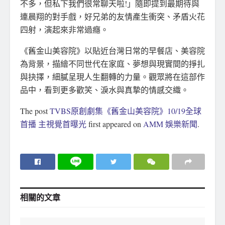
不多，但私下我們很常聊天啦!」隨即提到最期待與
連晨翔的對手戲，好兄弟的友情產生衝突、矛盾火花
四射，演起來非常過癮。
《舊金山美容院》以貼近台灣日常的早餐店、美容院
為背景，描繪不同世代在家庭、夢想與現實間的掙扎
與抉擇，細膩呈現人生翻轉的力量。觀眾將在這部作
品中，看到更多歡笑、淚水與真摯的情感交織。
The post
TVBS原創劇集《舊金山美容院》10/19全球
首播 主視覺首曝光
first appeared on
AMM 娛樂新聞
.
相關的
文章