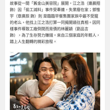
故事從一間「舊金山美容院」展開，江之浩（連晨翔
飾）因「偷工減料」事件受牽連，失業廢在家；鄧惟
宇（章廣辰 飾）則 是臨臨早餐集團家族中最不受寵
的老么，他找上江之浩打算一同揭開過往真相。因同
樣事件導致工廠倒閉而背債的林麗穎（劉品言
飾），為了生存努力賺錢。來自三個家庭的年輕人，
踏上人生翻轉的精彩旅程。