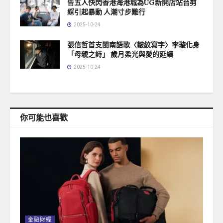
告五人快閃香港海港城為UG新開店站台剪
綵引起暴動 人潮寸步難行
2025-10-24
張信哲首支閩南語歌〈皺紋寫字〉李璇化身
「母親之詩」 歲月柔光與愛的延續
2025-10-24
你可能也喜歡
金融財經