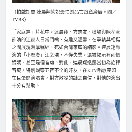
（拍戲期間 連晨翔笑說最怕劉品言跟章廣辰。圖／
TVBS）
「家庭篇」片花中，連晨翔、方志友、檢場與陳孝萱
飾演的江家人日常鬥嘴，有趣又溫馨，在爭執與相挺
之間展現濃厚羈絆，宛如台灣家庭的縮影。連晨翔飾
演的「小廢廢」江之浩，不僅失業，還被揭示有兩個
媽媽，甚至是個音癡。對此，連晨翔透露當初為詮釋
音癡，特別觀察五音不全的好友，在KTV唱歌宛如
在巨蛋開演唱會，對方散發的謎之自信，對他的演出
十分有幫助。