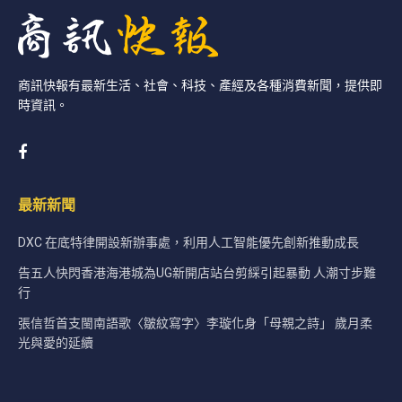
商訊快報有最新生活、社會、科技、產經及各種消費新聞，提供即
時資訊。
最新新聞
DXC 在底特律開設新辦事處，利用人工智能優先創新推動成長
告五人快閃香港海港城為UG新開店站台剪綵引起暴動 人潮寸步難
行
張信哲首支閩南語歌〈皺紋寫字〉李璇化身「母親之詩」 歲月柔
光與愛的延續