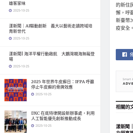
雄客家味
的新住
2025-10-25
懈，呼
新臺幣
漾新聞｜AI驅動創新 義大以藝術走讀跨域培
疫安全
育新世代
2025-10-25
漾新聞| 海洋平權行動啟航 大鵬灣親海無礙登
場
2025-10-25
2025 年世界牛皮癬日：IFPA 呼籲
停止牛皮癬的骨牌效應
2025-10-25
相關的
DXC 在底特律開設新辦事處，利用
地方社
人工智能優先創新推動成長
2025-10-25
漾新聞
力挺高