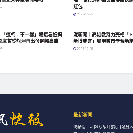
紅包
25
2025-10-25
會
地方社會
｜「這柯，不一樣」競選看板揭
漾新聞｜高雄教育力亮相「ED
志恩宣誓從旗津再出發翻轉高雄
新博覽會」展現城市學習新
25
2025-10-25
最新新聞
漾新聞｜神隊友陳其邁穿1號球