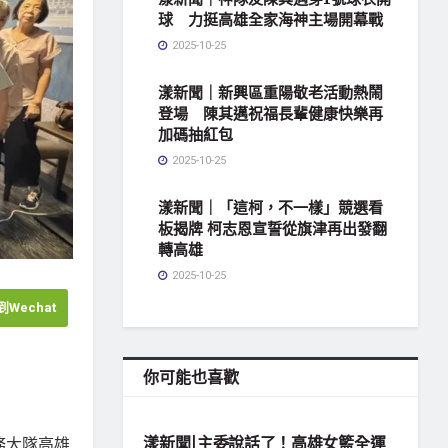
球 力挺高雄全家海神主場開幕戰
2025-10-25
漾新聞｜新興區重陽敬老活動熱鬧
登場 陳其邁祝福長輩健康快樂再
加碼抽紅包
2025-10-25
漾新聞｜「這柯，不一樣」競選看
板揭牌 柯志恩宣誓從旗津再出發翻
轉高雄
2025-10-25
Wechat
你可能也喜歡
地方社會
務大隊高雄
漾新聞|主委說話了！高雄女籃全運