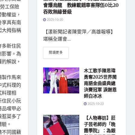
會爆烏龍 教練載錯車害隊伍0比20
部勞工保險
吞敗無緣晉級
勞動權益，
2025-10-20
分享具有南
起大拇指稱
【漾新聞記者陳雯萍／高雄報導】
堪稱全運會...
許多新住民
閱讀更多
到影響。為
懂的解說，
木工歌手陳思瑋
場製作馬來
勇奪2025世界閩
南語金曲盛典總
中式料理的
決賽冠軍 淚謝恩
式料理相
師白冰冰
新住民小阮
2025-10-23
時品嚐甲必
娘惹菜多了
【人物專訪】莊
體驗。
子芸老師的「晚
霞學院」：為銀
請不同國籍