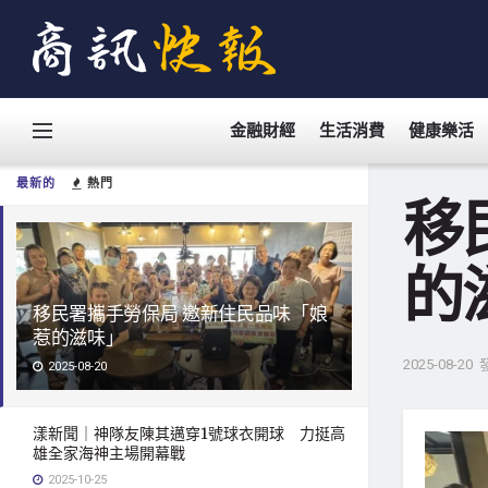
金融財經
生活消費
健康樂活
最新的
熱門
移
的
移民署攜手勞保局 邀新住民品味「娘
惹的滋味」
2025-08-20
2025-08-20
漾新聞｜神隊友陳其邁穿1號球衣開球 力挺高
雄全家海神主場開幕戰
2025-10-25