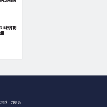
it教育創
能量
衣開球 力挺高