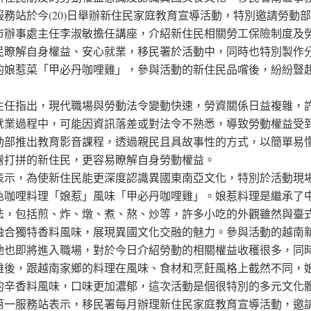
服務站於今(20)日舉辦新住民家庭教育宣導活動，特別邀請勞動
市辦事處主任李淑敏擔任講座，介紹新住民相關勞工保險制度及
民瞭解自身權益、安心就業，移民署於活動中，同時也特別製作
的娘惹菜「甲必丹咖哩雞」，參與活動的新住民品嚐後，紛紛豎
主任指出，現代職場與勞動法令變動快速，勞資關係日益複雜，
就業過程中，可能因資訊落差或對法令不熟悉，導致勞動權益受
動部推出教育影音課程，透過親民且具故事性的方式，以簡單易
灣打拼的新住民，更容易瞭解自身勞動權益。
表示，為使新住民能更深度認識異國東南亞文化，特別於活動現
色咖哩料理「娘惹」風味「甲必丹咖哩雞」。娘惹料理是繼承了
法，包括煎、炸、燉、煮、熬、炒等，許多小吃的外觀雖然與臺
融合獨特香料風味，展現異國文化交融的魅力。參與活動的越南
她也即將進入職場，對於今日介紹勞動的相關權益收穫很多，同
雞後，跟越南家鄉的料理在風味、食材和烹飪風格上截然不同，
的辛香料風味，口味更加濃郁，這次活動是個很特別的多元文化
第一服務站表示，移民署每月辦理新住民家庭教育宣導活動，邀