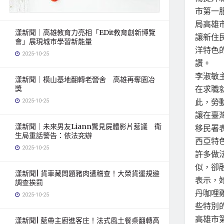
市第一
局高雄
漾新聞｜高雄教育力亮相「EDit教育創新博覽
讓新住
會」展現城市學習新能量
洋特色
2025-10-25
讚。
李淑敏
漾新聞｜橫山基地翻轉老營舍 高雄再奪園冶
在求職
獎
此，勞
2025-10-25
讓在臺
漾新聞｜未來男友Liann驚見屍體影片惹議 衛
移民署
生局重話警告：依法究辦
西亞特
2025-10-25
許多做
似，卻
漾新聞| 貨車藏問題豬肉遭稽查！大榮貨運規避
表示，
調查挨罰
丹咖哩
2025-10-25
些特別
高雄市
漾新聞| 藍帶主廚進客庄！法式風土餐桌翻轉高