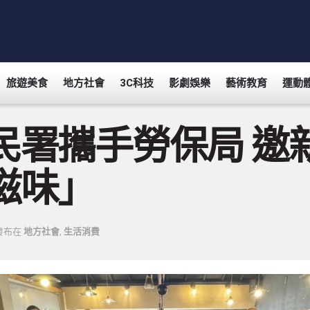
旅遊美食
地方社會
3C科技
影劇娛樂
藝術教育
運動
民署攜手勞保局 邀
滋味」
發布在
地方社會
,
生活消費