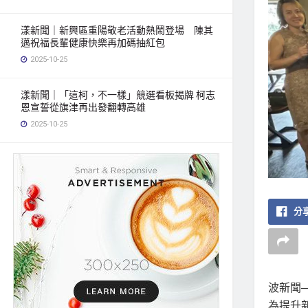
漾新聞｜新興區重陽敬老活動熱鬧登場 陳其
邁祝福長輩健康快樂再加碼抽紅包
2025-10-25
漾新聞｜「這柯，不一樣」競選看板揭牌 柯志
恩宣誓從旗津再出發翻轉高雄
2025-10-25
分享
波新聞
為提升