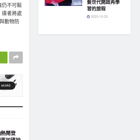
髮世代開啟再學
瘟仍不可鬆
習的旅程
，違者將處
2025-10-20
生與動物防
動熱鬧登
樂再加碼抽