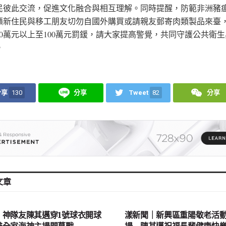
民彼此交流，促進文化融合與相互理解。同時提醒，防範非洲豬
籲新住民與移工朋友切勿自國外購買或請親友郵寄肉類製品來臺
20萬元以上至100萬元罰鍰，請大家提高警覺，共同守護公共衛
。
分享
130
分享
Tweet
82
分享
文章
會
地方社會
｜神隊友陳其邁穿1號球衣開球
漾新聞｜新興區重陽敬老活
雄全家海神主場開幕戰
場 陳其邁祝福長輩健康快