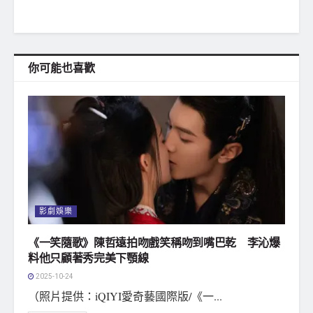
你可能也喜歡
影劇娛樂
《一笑隨歌》陳哲遠拍吻戲笑稱吻到嘴巴乾 李沁爆
料他只顧著秀完美下顎線
2025-10-24
（照片提供：iQIYI愛奇藝國際版/《一...