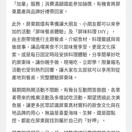
「加量」服務；消費滿額還能參加抽獎，有機會將屏
東農產與品牌好禮帶回家。
此外，屏東館還有準備讓大朋友、小朋友都可以來參
加的活動「屏味餐桌體驗」及「屏味料理 DIY」，
由主廚帶領進行主題餐桌，介紹食材、料理靈感與背
後故事，讓品嚐美食不只是味覺享受，更是文化探
索。或是每日固定時段安排料理體驗，分享簡單好吃
的屏東味，讓你親手做、現場吃、立即學！限量報名
活動也受到熱烈回響，讓大家在北部就可以享用到從
產地到餐桌，完整體驗屏東味。
展期間熱鬧活動不間斷，有舞台互動問答遊戲、各業
者帶來的推廣活動及多樣試吃活動，期望透過此次美
食展，讓更多民眾認識屏東真材實料的飲食文化與在
地品牌的用心，無論是喜愛海味、生鮮，還是甜點
控，都能在屏東館找到屬於自己的「好呷」。