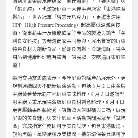
請到屏東金牌水產店家「漁仕海鮮」、「饗魚樂」與
「蝦正甜」，也邀請屏東十大伴手禮店家「東港味益
鬆品」、世界冠軍「曾志元巧克力」，更邀集運用
HPP（High Pressure Processing）超高壓低溫滅菌技
術，從事蔬果汁及機能飲品等產品的製造與銷售「金
利食安科技」等精選商家共同參與，展出豐富的屏東
特色食材與創新食品，從即食肉鬆、冷鏈海鮮、特色
甜品到健康料理應有盡有，讓民眾一次吃遍屏東好味
道！
縣府交通旅遊處表示，今年屏東館除產品展示外，更
規劃連續四天不間斷展演活動，包括 8 月 2 日由金牌
主廚黃建榮示範在地屏東美味料理，8 月 3 日邀請型
男主廚吳秉承現場演繹屏東食材創意料理，8 月 4 日
更有壓軸果雕藝術秀，讓觀眾大飽眼福與口福，展現
屏東的美食魅力與文化底蘊。活動期間民眾至「試吃
區」完成指定任務即可享美食試吃，包含東港飯湯、
旗魚黑輪、萬巒豬腳及雙糕潤，攜帶環保餐具還可享