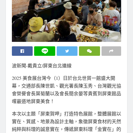
波新聞-戴貴立/屏東台北連線
2025 美食展台灣今（1）日於台北世貿一館盛大開
幕，交通部長陳世凱、觀光署長陳玉秀、台灣觀光協
會榮譽會長葉菊蘭以及會長簡余晏等貴賓到屏東館品
嚐最道地屏東美食！
本次以主題「屏東賀呷」打造特色展館，整體展館以
實在、質感、地景為設計主軸，象徵屏東食材的天然
純粹與料理的誠意實在，傳遞屏東料理「金實在」的