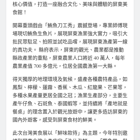
核心價值，打造一座融合文化、美味與體驗的屏東美
食館！
開幕重頭戲由「鮪魚刀工秀」震撼登場，專業師傅現
場現切鮪魚生魚片，展現屏東漁業強大實力，吸引大
批民眾駐足、拍照並試吃品嚐，展現屏東漁產第一線
的真功夫。 縣府表示，屏東的觀光、農業都是推動
縣政產業的重點，屏東農業人口將近 40 萬人，每年
農業產值 700 多億元，位居全國農漁第一大縣。
得天獨厚的地理環境及氣候，盛產各種農特產品，如
鳳梨、檸檬、蓮霧、香蕉、木瓜、紅龍果、芒果等，
多種水果產量更居全國之冠；漁業生產部分，主要生
產午仔魚、石斑魚、泰國蝦等，並持續將「產地就是
餐桌」的理念置入於觀光旅遊中，讓更多造訪屏東的
國內外遊客，感受到屏東食材的鮮美。
此次台灣美食展以「鮮味款待」為主題，今年特別邀