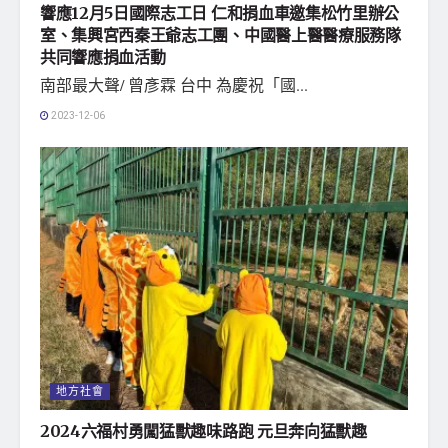
響應12月5日國際志工日 仁和捐血車邀集松竹里辦公
室、集興宮西秦王爺志工團、中國醫上醫醫療服務隊
共同響應捐血活動
南部最大聲/ 曾彥霖 台中 為慶祝「國...
2023-12-06
地方社會
2024六福村勇闖猛獸趣味路跑 元旦奔向猛獸趣