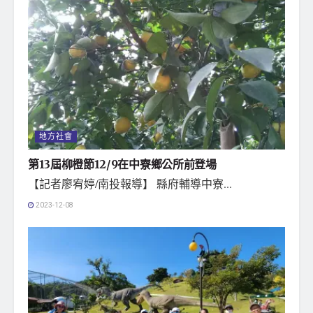
地方社會
第13屆柳橙節12/9在中寮鄉公所前登場
【記者廖宥婷/南投報導】 縣府輔導中寮...
2023-12-08