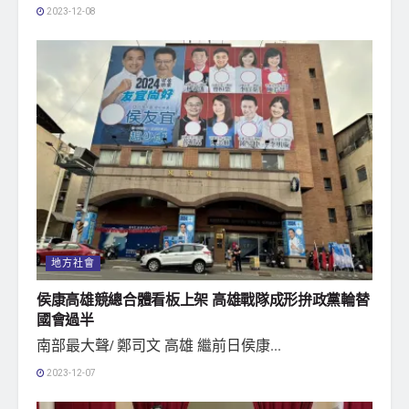
2023-12-08
地方社會
侯康高雄競總合體看板上架 高雄戰隊成形拚政黨輪替
國會過半
南部最大聲/ 鄭司文 高雄 繼前日侯康...
2023-12-07