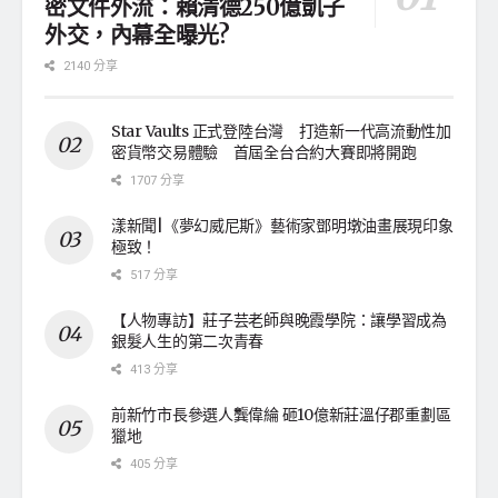
密文件外流：賴清德250億凱子
外交，內幕全曝光?
2140 分享
Star Vaults 正式登陸台灣 打造新一代高流動性加
密貨幣交易體驗 首屆全台合約大賽即將開跑
1707 分享
漾新聞|《夢幻威尼斯》藝術家鄧明墩油畫展現印象
極致！
517 分享
【人物專訪】莊子芸老師與晚霞學院：讓學習成為
銀髮人生的第二次青春
413 分享
前新竹市長參選人龔偉綸 砸10億新莊溫仔郡重劃區
獵地
405 分享