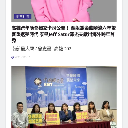
地方社會
高雄跨年晚會獨家卡司公開！ 姐姐謝金燕睽違六年驚
喜重返夢時代 泰星Jeff Satur羅杰夫獻出海外跨年首
秀
南部最大聲 / 曾志豪 高雄 202...
2023-12-07