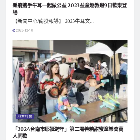
縣府攜手牛耳一起做公益 2023益童趣教遊9日歡樂登
場
【新聞中心/南投報導】 2023牛耳文...
2023-12-10
地方社會
「2024台南市耶誕跨年」第二場善糖甜蜜童樂會萬
人同歡